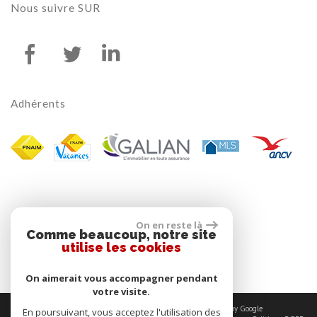
Nous suivre
SUR
Adhérents
On en reste là
Comme beaucoup, notre site
utilise les cookies
On aimerait vous accompagner pendant
votre visite.
© 2026 | Tous droits réservés | Traduction powered by Google
En poursuivant, vous acceptez l'utilisation des