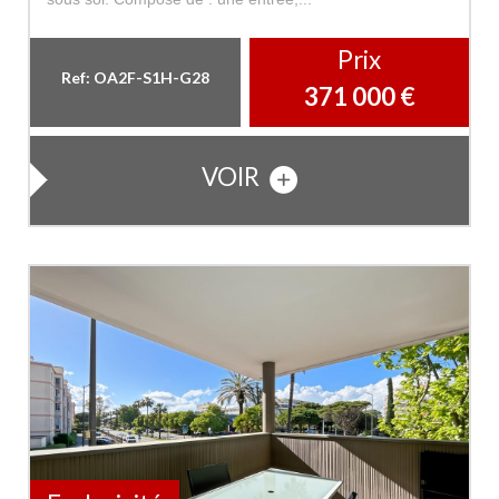
Prix
Ref: OA2F-S1H-G28
371 000
€
VOIR