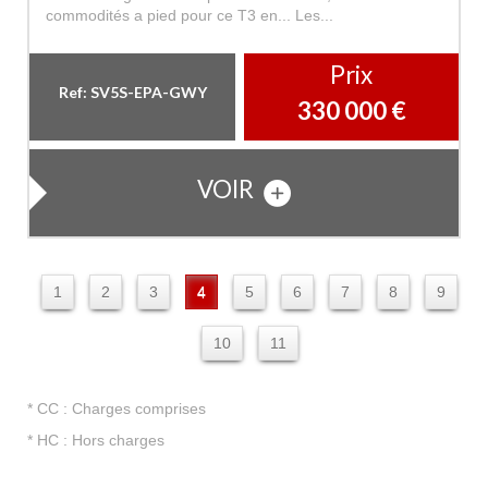
commodités a pied pour ce T3 en... Les...
Prix
Ref: SV5S-EPA-GWY
330 000
€
VOIR
1
2
3
4
5
6
7
8
9
10
11
* CC : Charges comprises
* HC : Hors charges