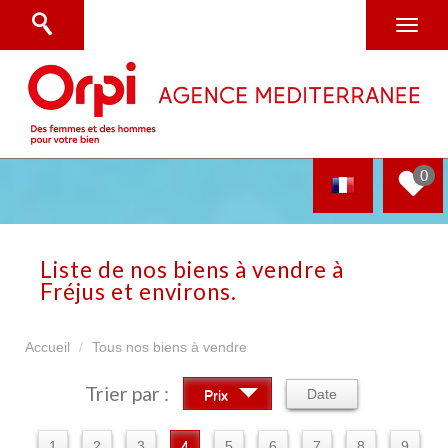
0
Liste de nos biens à vendre à
Fréjus et environs.
Accueil
Tous nos biens à vendre
Trier par :
Date
Prix
1
2
3
4
5
6
7
8
9