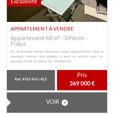
Exclusivité
APPARTEMENT À VENDRE
Appartement 68 m² - 3 Pièces -
Fréjus
En exclusivité venez découvrir cette appartement situé à
quelque mètres des plages à pied et vendu avec un
garage fermé en sous sol. Résidence...
Prix
Ref: 47S2-KA1-4ZZ
369 000
€
VOIR