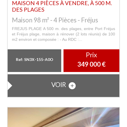
MAISON 4 PIÈCES À VENDRE, À 500 M.
DES PLAGES
Maison 98 m² - 4 Pièces - Fréjus
FREJUS PLAGE A 500 m. des plages, entre Port Fréjus
et Fréjus plage, maison à rénover (2 lots réunis) de 100
m2 environ et composée : - Au RDC :...
Prix
Ref: SN3X-155-A0O
349 000
€
VOIR