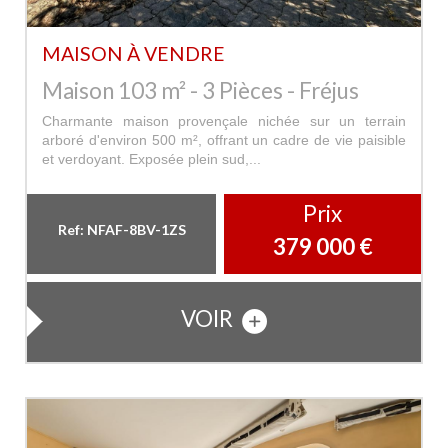
MAISON À VENDRE
Maison 103 m² - 3 Pièces - Fréjus
Charmante maison provençale nichée sur un terrain
arboré d'environ 500 m², offrant un cadre de vie paisible
et verdoyant. Exposée plein sud,...
Prix
Ref: NFAF-8BV-1ZS
379 000
€
VOIR