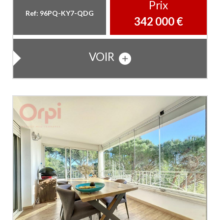
Prix
Ref: 96PQ-KY7-QDG
342 000
€
VOIR