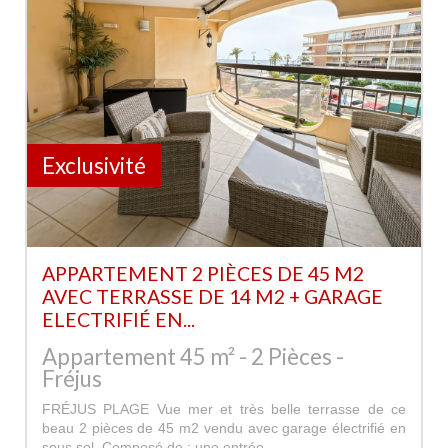
Exclusivité
APPARTEMENT 2 PIÈCES DE 45 M2
AVEC TERRASSE DE 14 M2 + GARAGE
ELECTRIFIÉ EN...
Appartement 45 m² - 2 Pièces -
Fréjus
FRÉJUS PLAGE Vue mer et très belle terrasse de ce
beau 2 pièces de 45 m2 vendu avec garage électrifié en
sous sol. Composé de : une entrée,...