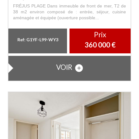
FRÉJUS PLAGE Dans immeuble de front de mer, T2 de
38 m2 environ composé de : entrée, séjour, cuisine
aménagée et équipée (ouverture possible...
Prix
Ref: G1YF-L99-WY3
360 000
€
VOIR