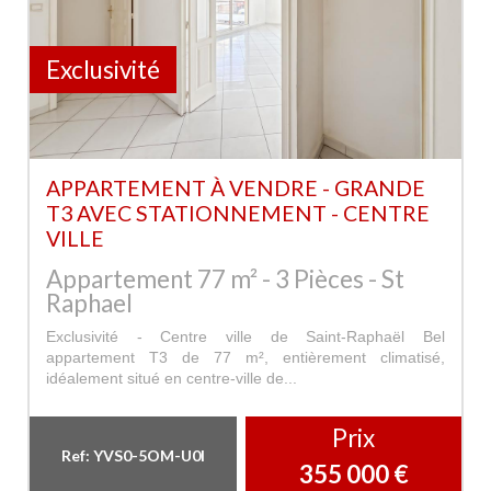
Exclusivité
APPARTEMENT À VENDRE - GRANDE
T3 AVEC STATIONNEMENT - CENTRE
VILLE
Appartement 77 m² - 3 Pièces - St
Raphael
Exclusivité - Centre ville de Saint-Raphaël Bel
appartement T3 de 77 m², entièrement climatisé,
idéalement situé en centre-ville de...
Prix
Ref: YVS0-5OM-U0I
355 000
€