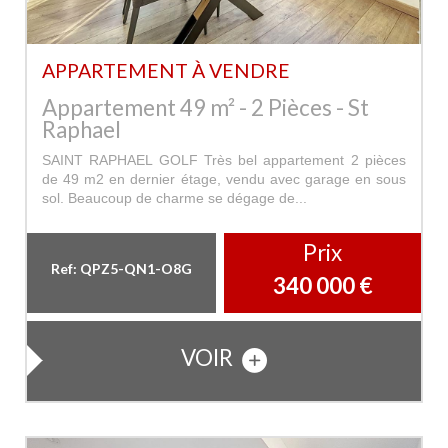
APPARTEMENT À VENDRE
Appartement 49 m² - 2 Pièces - St
Raphael
SAINT RAPHAEL GOLF Très bel appartement 2 pièces
de 49 m2 en dernier étage, vendu avec garage en sous
sol. Beaucoup de charme se dégage de...
Prix
Ref: QPZ5-QN1-O8G
340 000
€
VOIR