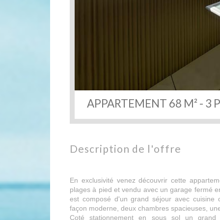
APPARTEMENT 68 M² - 3 P
description de l'offre
En exclusivité venez découvrir cette apparte
plages à pied et vendu avec un garage fermé en
est composé d'un grand séjour avec cuisine 
façon moderne, deux chambres spacieuses, une 
Coté stationnement en sous sol un grand 