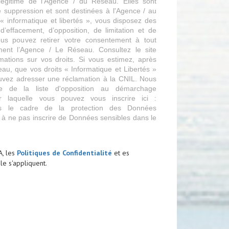
t légitime de l'Agence / du Réseau. Elles sont
suppression et sont destinées à l'Agence / au
 informatique et libertés », vous disposez des
, d’effacement, d’opposition, de limitation et de
ous pouvez retirer votre consentement à tout
ent l’Agence / Le Réseau. Consultez le site
mations sur vos droits. Si vous estimez, après
eau, que vos droits « Informatique et Libertés »
uvez adresser une réclamation à la CNIL. Nous
ce de la liste d'opposition au démarchage
r laquelle vous pouvez vous inscrire ici :
s le cadre de la protection des Données
 à ne pas inscrire de Données sensibles dans le
A, les
Politiques de Confidentialité
et es
e s'appliquent.