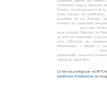
traitement repose sur l'intérê
conservées jusqu'à demande de 
Réseau. Conformément à la loi «
droits d’accès, de rectification
portabilité de vos données. V
moment en contactant directem
https://cnil.fr/fr
pour plus d’infor
avoir contacté l'Agence / le Rés
ne sont pas respectés, vous po
vous informons de l’existen
téléphonique « Bloctel », su
https://www.bloctel.gouv.fr
. Dan
personnelles, nous vous invitons
champ de saisie libre.
Ce site est protégé par reCAPTCH
Conditions d'utilisation
de Googl