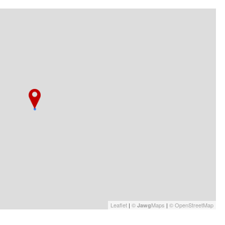
Leaflet
|
©
Maps
|
© OpenStreetMap
Jawg