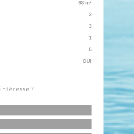
68 m²
2
3
1
5
OUI
 intéresse ?