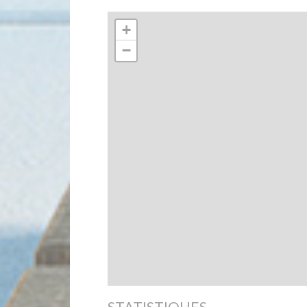
+
−
STATISTIQUES