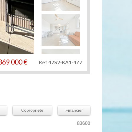
369 000
€
Ref 47S2-KA1-4ZZ
Copropriété
Financier
83600