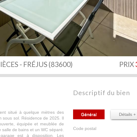
IÈCES - FRÉJUS (83600)
PRIX
descriptif du bien
ment situé à quelque mètres des
Général
Détails +
 sous sol. Résidence de 2025. Il
ouverte, équipée et meublée de
Code postal
salle de bains et un WC séparé.
garage est à disposition. Les