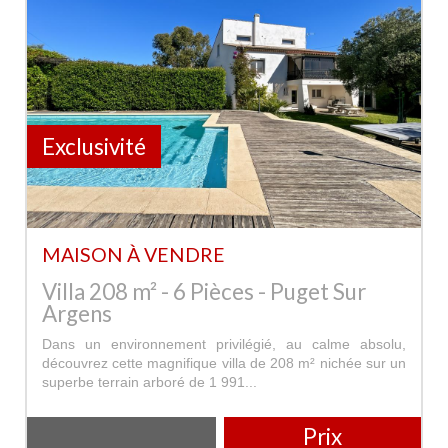
Exclusivité
MAISON À VENDRE
Villa 208 m² - 6 Pièces - Puget Sur
Argens
Dans un environnement privilégié, au calme absolu,
découvrez cette magnifique villa de 208 m² nichée sur un
superbe terrain arboré de 1 991...
Prix