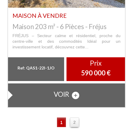
MAISON À VENDRE
Maison 203 m² - 6 Pièces - Fréjus
FRÉJUS – Secteur calme et résidentiel, proche du
centre-ville et des commodités Idéal pour un
investissement locatif, découvrez cette...
Prix
Ref: QAS1-22I-1JO
590 000
€
VOIR
1
2