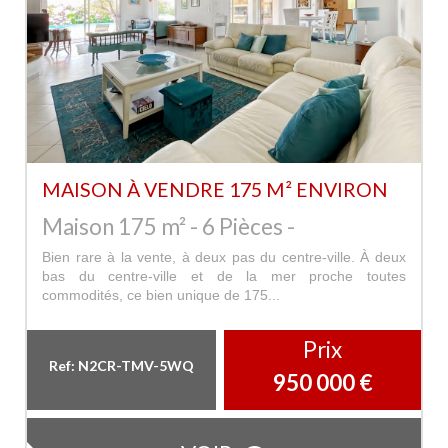
MAISON À VENDRE 175 M² ENVIRON
Maison 175 m² - 6 Pièces -
Bien rare à la vente, à deux pas du centre-ville. À deux
bas du centre-ville et de la mer proche toutes
commodités, ce bien unique de 175...
Prix
Ref: N2CR-TMV-5WQ
950 000
€