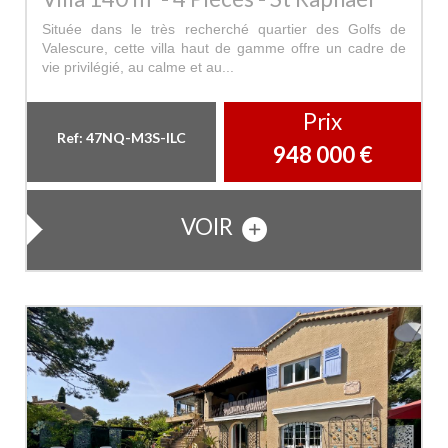
Située dans le très recherché quartier des Golfs de
Valescure, cette villa haut de gamme offre un cadre de
vie privilégié, au calme et au...
Prix
Ref: 47NQ-M3S-ILC
948 000
€
VOIR