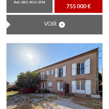
Ref: JIKC-4CH-ZFM
755 000
€
VOIR