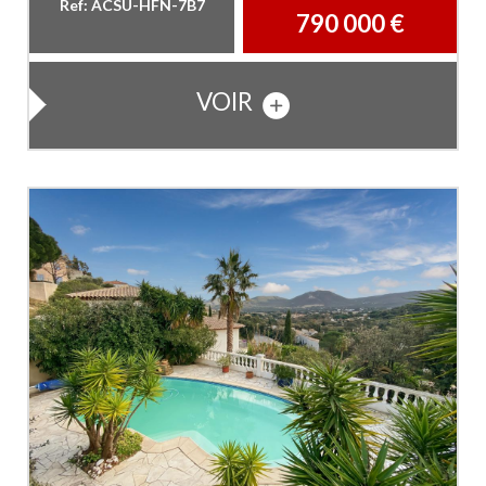
Ref: ACSU-HFN-7B7
790 000
€
VOIR