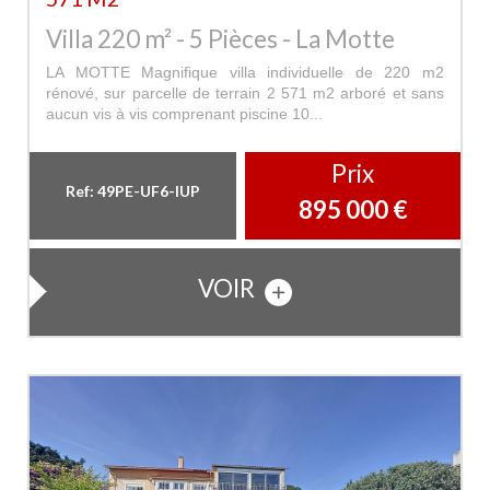
Villa 220 m² - 5 Pièces - La Motte
LA MOTTE Magnifique villa individuelle de 220 m2
rénové, sur parcelle de terrain 2 571 m2 arboré et sans
aucun vis à vis comprenant piscine 10...
Prix
Ref: 49PE-UF6-IUP
895 000
€
VOIR