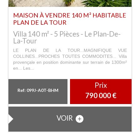
MAISON À VENDRE 140 M² HABITABLE
PLAN DE LA TOUR
Villa 140 m² - 5 Pièces - Le Plan-De-
La-Tour
LE PLAN DE LA TOUR...MAGNIFIQUE VUE
COLLINES...PROCHES TOUTES COMMODITES... Villa
provençale en position dominante sur terrain de 1300m²
en... Les...
Prix
Ref: 099J-A0T-BHM
790 000
€
VOIR