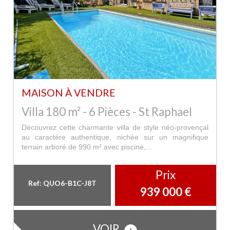
MAISON À VENDRE
Villa 180 m² - 6 Pièces - St Raphael
Découvrez cette charmante villa de style néo-provençal
au caractère authentique, nichée sur un magnifique
terrain arboré de 990 m² avec piscine,...
Prix
Ref: QUO6-B1C-J8T
939 000
€
VOIR