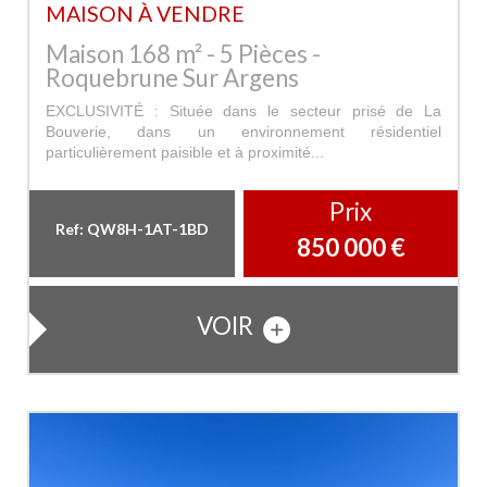
MAISON À VENDRE
Maison 168 m² - 5 Pièces -
Roquebrune Sur Argens
EXCLUSIVITÉ : Située dans le secteur prisé de La
Bouverie, dans un environnement résidentiel
particulièrement paisible et à proximité...
Prix
Ref: QW8H-1AT-1BD
850 000
€
VOIR