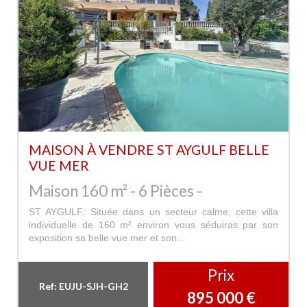
MAISON À VENDRE ST AYGULF BELLE
VUE MER
Maison 160 m² - 6 Pièces -
ST AYGULF: Située dans un secteur calme, cette villa
individuelle de 160 m² environ vous séduiras par son
exposition sa belle vue mer et son...
Prix
Ref: EUJU-SJH-GH2
895 000
€