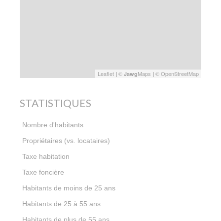
Leaflet
|
©
Maps
|
© OpenStreetMap
Jawg
STATISTIQUES
3 000
Nombre d'habitants
72,21 %
Propriétaires (vs. locataires)
12,55 %
Taxe habitation
15,30 %
Taxe foncière
27,48 %
Habitants de moins de 25 ans
39,71 %
Habitants de 25 à 55 ans
32,81 %
Habitants de plus de 55 ans