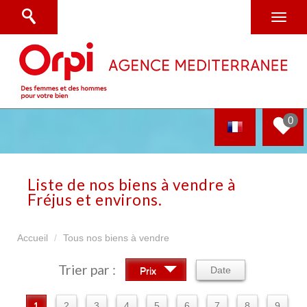
0
Liste de nos biens à vendre à
Fréjus et environs.
Accueil
Tous nos biens à vendre
Trier par :
Date
Prix
1
2
3
4
5
6
7
8
9