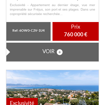
Exclusivité - Appartement au dernier étage, vue mer
imprenable sur Fréjus, son port et ses plages. Dans une
copropriété sécurisée recherchée...
Prix
Ref: 6OW0-C2V-1U4
760 000
€
VOIR
Exclusivité