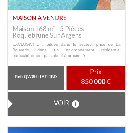
MAISON À VENDRE
Maison 168 m² - 5 Pièces -
Roquebrune Sur Argens
EXCLUSIVITÉ : Située dans le secteur prisé de La
Bouverie, dans un environnement résidentiel
particulièrement paisible et à proximité...
Prix
Ref: QW8H-1AT-1BD
850 000
€
VOIR