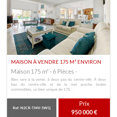
MAISON À VENDRE 175 M² ENVIRON
Maison 175 m² - 6 Pièces -
Bien rare à la vente, à deux pas du centre-ville. À deux
bas du centre-ville et de la mer proche toutes
commodités, ce bien unique de 175...
Prix
Ref: N2CR-TMV-5WQ
950 000
€