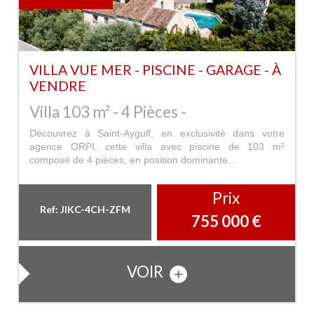
VILLA VUE MER - PISCINE - GARAGE - À
VENDRE
Villa 103 m² - 4 Pièces -
Découvrez à Saint-Aygulf, en exclusivité dans votre
agence ORPI, cette villa avec piscine de 103 m²
composé de 4 pièces, en position dominante...
Prix
Ref: JIKC-4CH-ZFM
755 000
€
VOIR