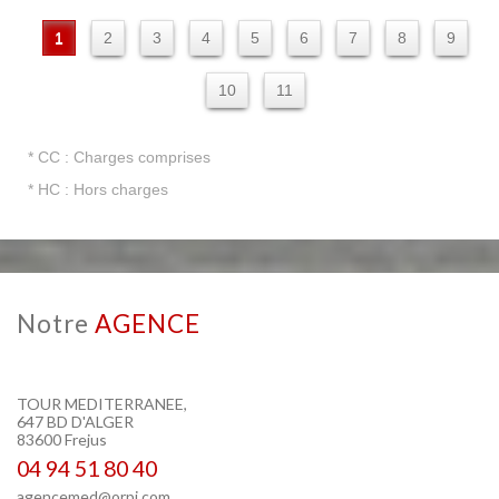
1
2
3
4
5
6
7
8
9
10
11
* CC : Charges comprises
* HC : Hors charges
Notre
AGENCE
TOUR MEDITERRANEE,
647 BD D'ALGER
83600 Frejus
04 94 51 80 40
agencemed@orpi.com