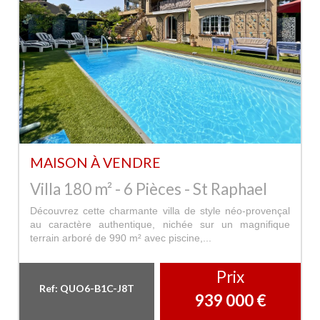
MAISON À VENDRE
Villa 180 m² - 6 Pièces - St Raphael
Découvrez cette charmante villa de style néo-provençal
au caractère authentique, nichée sur un magnifique
terrain arboré de 990 m² avec piscine,...
Prix
Ref: QUO6-B1C-J8T
939 000
€