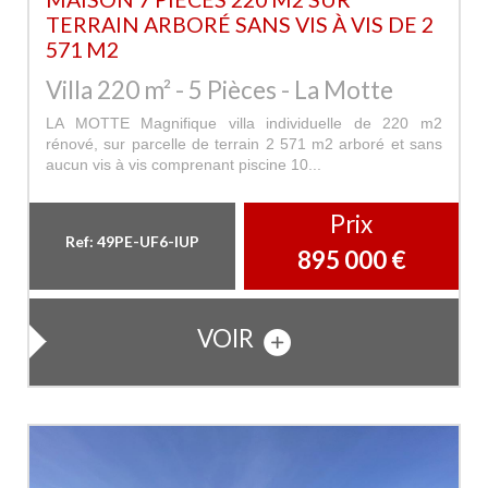
TERRAIN ARBORÉ SANS VIS À VIS DE 2
571 M2
Villa 220 m² - 5 Pièces - La Motte
LA MOTTE Magnifique villa individuelle de 220 m2
rénové, sur parcelle de terrain 2 571 m2 arboré et sans
aucun vis à vis comprenant piscine 10...
Prix
Ref: 49PE-UF6-IUP
895 000
€
VOIR