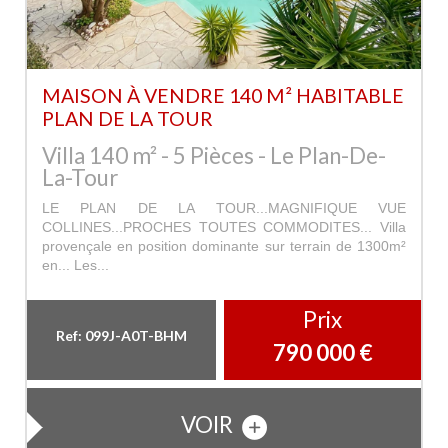
MAISON À VENDRE 140 M² HABITABLE
PLAN DE LA TOUR
Villa 140 m² - 5 Pièces - Le Plan-De-
La-Tour
LE PLAN DE LA TOUR...MAGNIFIQUE VUE
COLLINES...PROCHES TOUTES COMMODITES... Villa
provençale en position dominante sur terrain de 1300m²
en... Les...
Prix
Ref: 099J-A0T-BHM
790 000
€
VOIR