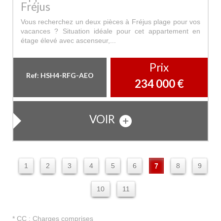
Fréjus
Vous recherchez un deux pièces à Fréjus plage pour vos
vacances ? Situation idéale pour cet appartement en
étage élevé avec ascenseur,...
Prix
Ref: HSH4-RFG-AEO
234 000
€
VOIR
1
2
3
4
5
6
7
8
9
10
11
* CC : Charges comprises