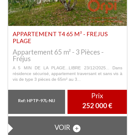
APPARTEMENT T4 65 M² - FREJUS
PLAGE
Appartement 65 m² - 3 Pièces -
Fréjus
A 5 MIN DE LA PLAGE...LIBRE 23/12/2025... Dans
résidence sécurisé, appartement traversant et sans vis à
vis de type 3 pièces de 65m² au 3...
Prix
Ref: HPTP-97L-NIJ
252 000
€
VOIR