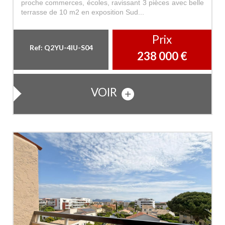
proche commerces, écoles, ravissant 3 pièces avec belle
terrasse de 10 m2 en exposition Sud...
Prix
Ref: Q2YU-4IU-S04
238 000
€
VOIR