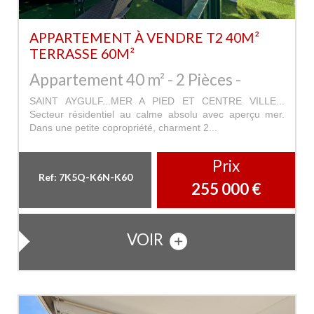
APPARTEMENT À VENDRE T2 40M²
TERRASSE 60M²
Appartement 40 m² - 2 Pièces -
SAINT AYGULF...MER A PIED ET CENTRE VILLE...
Secteur résidentiel au calme absolu avec aperçu mer.
Dans une petite copropriété, charment 2...
Prix
Ref: 7K5Q-K6N-K60
255 000
€
VOIR