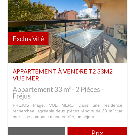
Exclusivité
APPARTEMENT À VENDRE T2 33M2
VUE MER
Appartement 33 m² - 2 Pièces -
Fréjus
FREJUS Plage, VUE MER... Dans une résidence
recherchée, agréable deux pièces rénové de 33 m² vue
mer. Il se compose d'une entrée, un séjour...
Prix