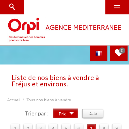
0
Liste de nos biens à vendre à
Fréjus et environs.
Accueil
Tous nos biens à vendre
Trier par :
Date
Prix
1
2
3
4
5
6
7
8
9