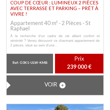
COUP DE CŒUR : LUMINEUX 2 PIÈCES
AVEC TERRASSE ET PARKING – PRÊT À
VIVRE !
Appartement 40 m² - 2 Pièces - St
Raphael
À la recherche d'un cadre de vie alliant confort et
sérénité ? Venez découvrir ce charmant appartement de
2 pièces, situé au sein d'une...
Prix
Ref: O3K1-ULW-KMB
239 000
€
VOIR