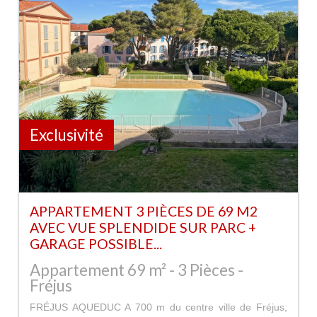
Exclusivité
APPARTEMENT 3 PIÈCES DE 69 M2
AVEC VUE SPLENDIDE SUR PARC +
GARAGE POSSIBLE...
Appartement 69 m² - 3 Pièces -
Fréjus
FRÉJUS AQUEDUC A 700 m du centre ville de Fréjus,