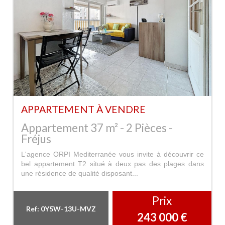
APPARTEMENT À VENDRE
Appartement 37 m² - 2 Pièces -
Fréjus
L'agence ORPI Mediterranée vous invite à découvrir ce
bel appartement T2 situé à deux pas des plages dans
une résidence de qualité disposant...
Prix
Ref: 0Y5W-13U-MVZ
243 000
€