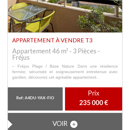
APPARTEMENT À VENDRE T3
Appartement 46 m² - 3 Pièces -
Fréjus
– Fréjus Plage / Base Nature Dans une résidence
fermée, sécurisée et soigneusement entretenue avec
gardien, découvrez cet agréable appartement...
Prix
Ref: A4DU-YAX-FIO
235 000
€
VOIR