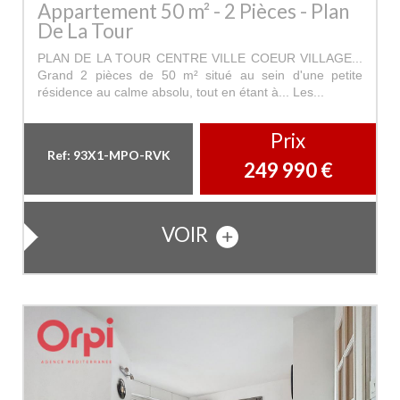
Appartement 50 m² - 2 Pièces - Plan
De La Tour
PLAN DE LA TOUR CENTRE VILLE COEUR VILLAGE...
Grand 2 pièces de 50 m² situé au sein d'une petite
résidence au calme absolu, tout en étant à... Les...
Prix
Ref: 93X1-MPO-RVK
249 990
€
VOIR