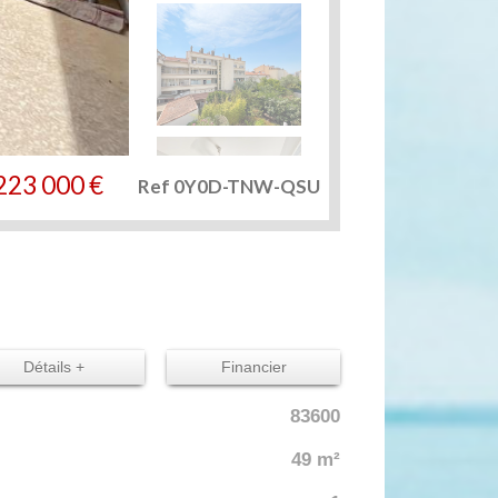
223 000
€
Ref 0Y0D-TNW-QSU
Détails +
Financier
83600
49 m²