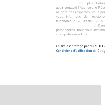
https://cnil.fr/fr
pour plus d’infor
avoir contacté l'Agence / le Rés
ne sont pas respectés, vous po
vous informons de l’existen
téléphonique « Bloctel », su
https://www.bloctel.gouv.fr
. Dan
personnelles, nous vous invitons
champ de saisie libre.
Ce site est protégé par reCAPTCH
Conditions d'utilisation
de Googl