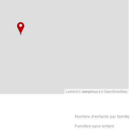
Leaflet
|
©
Maps
|
© OpenStreetMap
Jawg
52 531
Nombre d'enfants par famille
56,06 %
Familles sans enfant