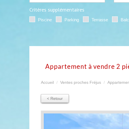
Critères supplémentaires
Piscine
Parking
Terrasse
Bal
appartement à vendre 2 pi
Accueil
Ventes proches Fréjus
Appartemen
< Retour