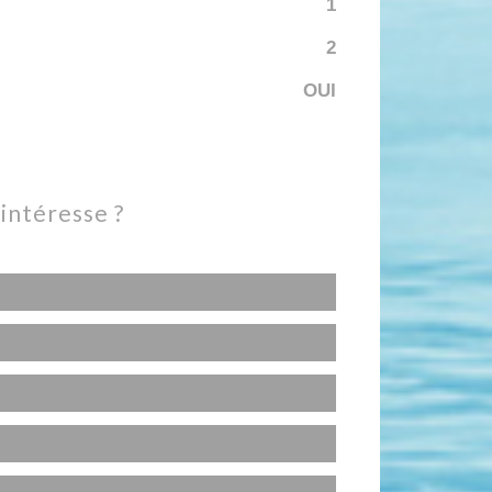
1
2
OUI
 intéresse ?