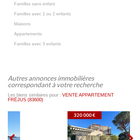
54,53 %
Familles sans enfant
19,48 %
Familles avec 1 ou 2 enfants
29,23 %
Maisons
70,77 %
Appartements
4,83 %
Familles avec 3 enfants
autres annonces immobilières
correspondant à votre recherche
Les biens similaires pour :
VENTE APPARTEMENT
FRÉJUS (83600)
320 000 €