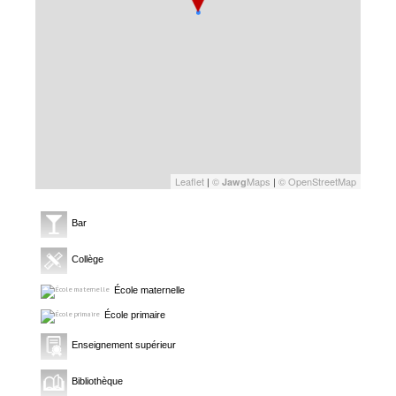
Leaflet
|
©
Maps
|
© OpenStreetMap
Jawg
Bar
Collège
École maternelle
École primaire
Enseignement supérieur
Bibliothèque