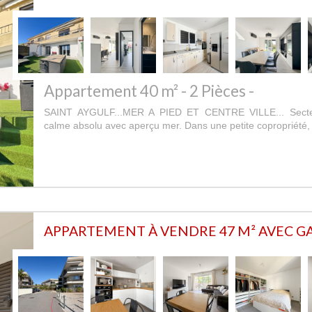
Appartement 40 m² - 2 Pièces -
SAINT AYGULF...MER A PIED ET CENTRE VILLE... Secteu
calme absolu avec aperçu mer. Dans une petite copropriété,
APPARTEMENT À VENDRE 47 M² AVEC G