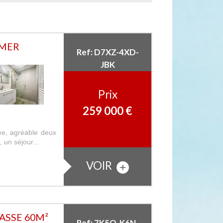
 MER
Ref: D7XZ-4XD-
JBK
Prix
259 000
€
e, agréable deux
 un séjour...
VOIR
ASSE 60M²
Ref: 7K5Q-K6N-