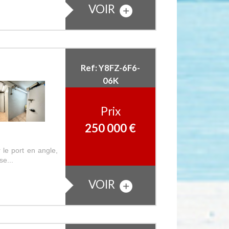
VOIR
Ref: Y8FZ-6F6-
06K
Prix
250 000 €
 le port en angle,
se...
VOIR