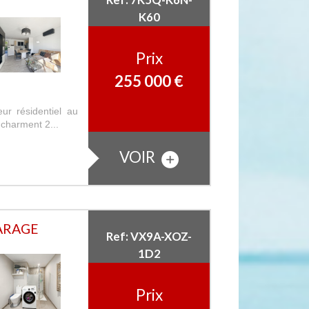
K60
Prix
255 000
€
r résidentiel au
 charment 2...
VOIR
ARAGE
Ref: VX9A-XOZ-
1D2
Prix