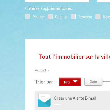
Critères supplémentaires
Piscine
Parking
Terrasse
Bal
Tout l'immobilier sur la vil
Accueil
Trier par :
Date
Prix
Créer une Alerte E-mail