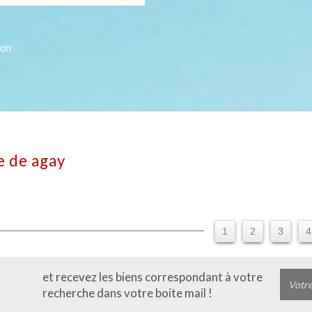
con
le de agay
1
2
3
4
et recevez les biens correspondant à votre
recherche dans votre boite mail !