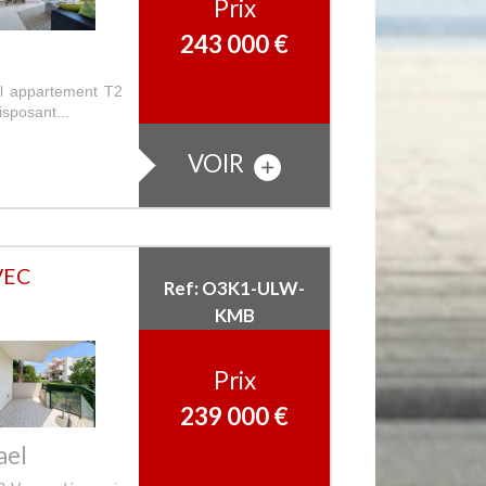
Prix
243 000
€
el appartement T2
sposant...
VOIR
VEC
Ref: O3K1-ULW-
KMB
Prix
239 000
€
ael