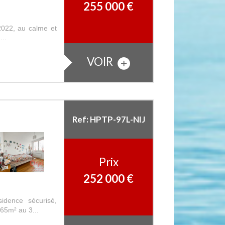
255 000
€
2022, au calme et
...
VOIR
Ref: HPTP-97L-NIJ
Prix
252 000
€
dence sécurisé,
 65m² au 3...