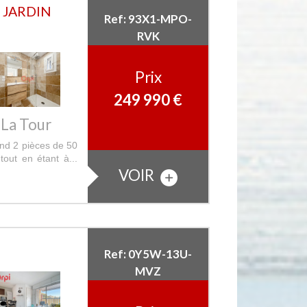
 JARDIN
Ref: 93X1-MPO-
RVK
Prix
249 990
€
 La Tour
 2 pièces de 50
tout en étant à...
VOIR
Ref: 0Y5W-13U-
MVZ