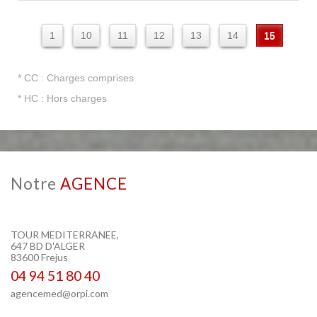
1
10
11
12
13
14
15
* CC : Charges comprises
* HC : Hors charges
Notre
AGENCE
TOUR MEDITERRANEE,
647 BD D'ALGER
83600 Frejus
04 94 51 80 40
agencemed@orpi.com