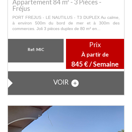
Appartement 84 m² - 3 Pièces -
Fréjus
PORT FREJUS - LE NAUTILUS - T3 DUPLEX Au calme,
à environ 500m du bord de mer et à 300m des
commerces. Joli 3 pièces duplex de 80 m² en...
Prix
Ref: MIC
À partir de
845 € / Semaine
VOIR