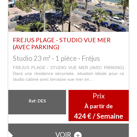
FREJUS PLAGE - STUDIO VUE MER
(AVEC PARKING)
Studio 23 m² - 1 pièce - Fréjus
FREJUS PLAGE - STUDIO VUE MER (AVEC PARKING)
Dans une résidence sécurisée, situation idéale pour ce
studio cabine avec terrasse vue mer en...
Prix
Ref: DES
À partir de
424 € / Semaine
VOIR