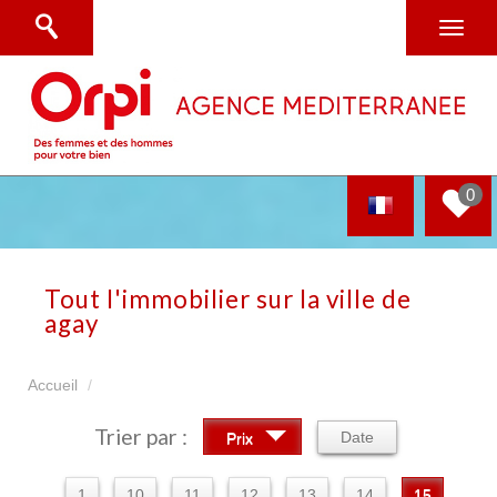
0
Tout l'immobilier sur la ville de
agay
Accueil
Trier par :
Date
Prix
1
10
11
12
13
14
15