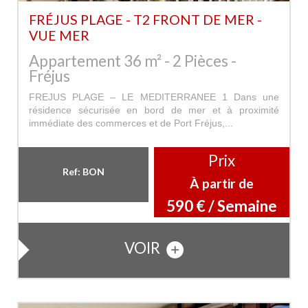
FRÉJUS PLAGE - T2 FRONT DE MER -
VUE MER
Appartement 36 m² - 2 Pièces -
Fréjus
FREJUS PLAGE – LE MEDITERRANEE 1 Dans une
résidence sécurisée en bord de mer et à proximité
immédiate des commerces et de Port Fréjus,...
Prix
Ref: BON
À partir de
590 € / Semaine
VOIR