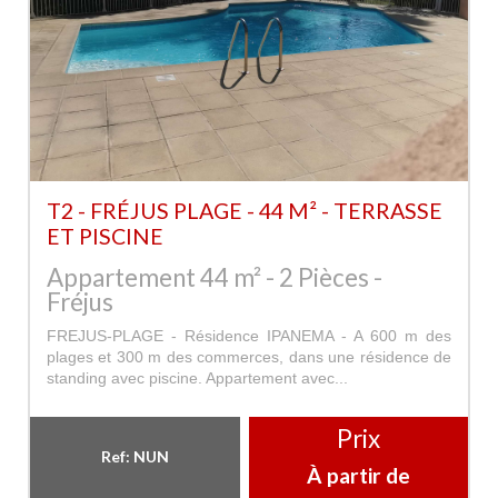
T2 - FRÉJUS PLAGE - 44 M² - TERRASSE
ET PISCINE
Appartement 44 m² - 2 Pièces -
Fréjus
FREJUS-PLAGE - Résidence IPANEMA - A 600 m des
plages et 300 m des commerces, dans une résidence de
standing avec piscine. Appartement avec...
Prix
Ref: NUN
À partir de