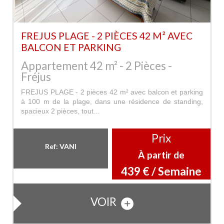
FREJUS PLAGE - 2 PIÈCES 42 M² AVEC
BALCON ET PARKING
Appartement 42 m² - 2 Pièces -
Fréjus
FREJUS PLAGE - 2 pièces 42 m² avec balcon et parking
à 100 m de la plage, dans une résidence de standing,
spacieux 2 pièces, tout...
Prix
Ref: VANI
À partir de
439 € / Semaine
VOIR