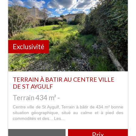
Exclusivité
TERRAIN À BATIR AU CENTRE VILLE
DE ST AYGULF
Terrain 434 m² -
Centre ville de St Aygulf, Terrain à bâtir de 434 m² bonne
situation géographique, situé au calme et à pied des
commodités et des... Les...
Prix