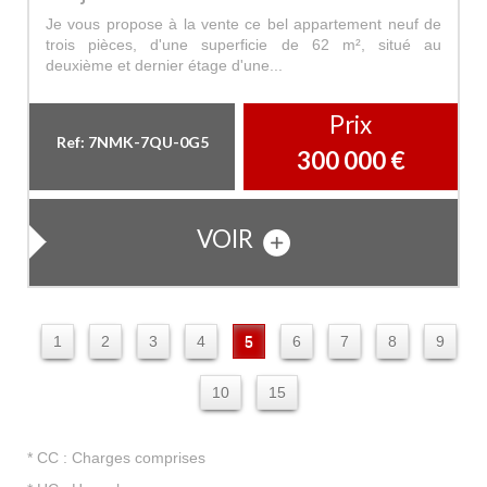
Je vous propose à la vente ce bel appartement neuf de
trois pièces, d'une superficie de 62 m², situé au
deuxième et dernier étage d'une...
Prix
Ref: 7NMK-7QU-0G5
300 000
€
VOIR
1
2
3
4
5
6
7
8
9
10
15
* CC : Charges comprises