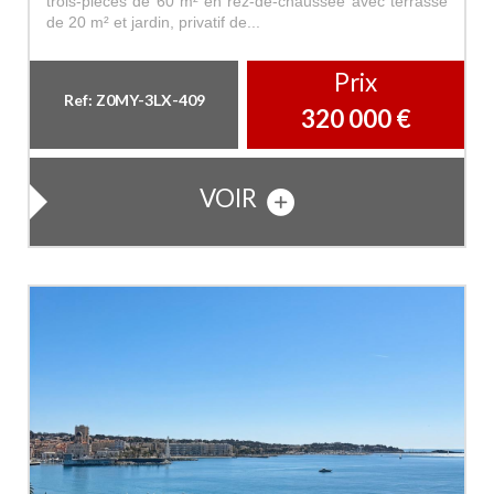
trois-pièces de 60 m² en rez-de-chaussée avec terrasse
de 20 m² et jardin, privatif de...
Prix
Ref: Z0MY-3LX-409
320 000
€
VOIR