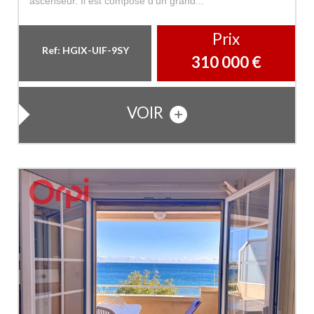
ascenseur. Il est composé d'un grand...
Prix
Ref: HGIX-UIF-9SY
310 000
€
VOIR