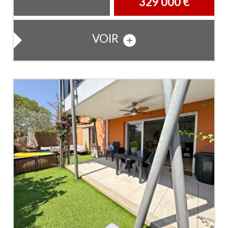
329 000
€
VOIR