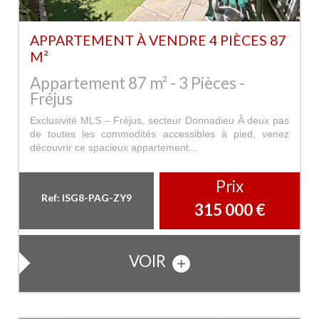
APPARTEMENT À VENDRE 4 PIÈCES 87
M²
Appartement 87 m² - 3 Pièces -
Fréjus
Exclusivité MLS – Fréjus, secteur Donnadieu À deux pas
de toutes les commodités accessibles à pied, venez
découvrir ce spacieux appartement...
Prix
Ref: ISG8-PAG-ZY9
315 000
€
VOIR