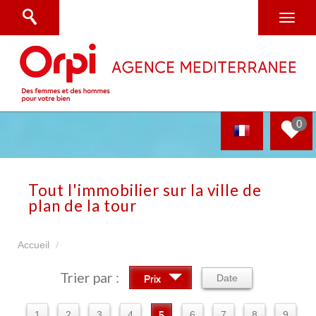
0
Tout l'immobilier sur la ville de
plan de la tour
Accueil
Trier par :
Date
Prix
1
2
3
4
5
6
7
8
9