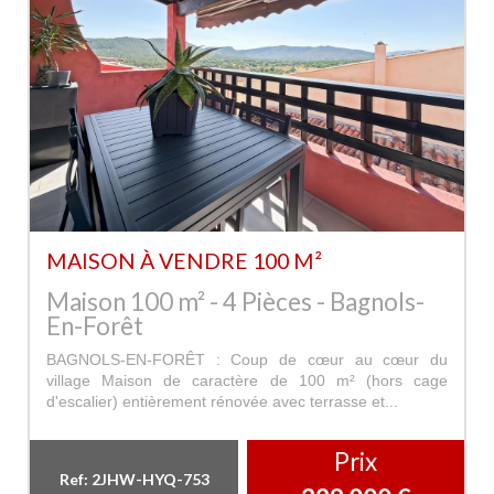
MAISON À VENDRE 100 M²
Maison 100 m² - 4 Pièces - Bagnols-
En-Forêt
BAGNOLS-EN-FORÊT : Coup de cœur au cœur du
village Maison de caractère de 100 m² (hors cage
d'escalier) entièrement rénovée avec terrasse et...
Prix
Ref: 2JHW-HYQ-753