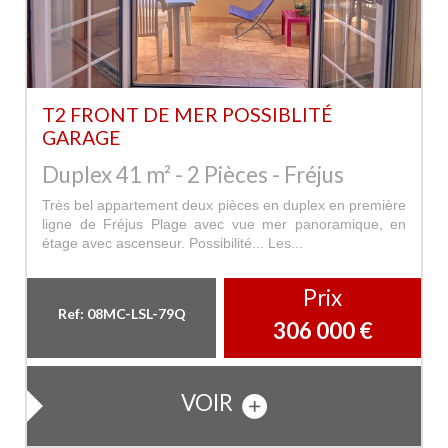
T2 FRONT DE MER POSSIBLITÉ
GARAGE
Duplex 41 m² - 2 Pièces - Fréjus
Très bel appartement deux pièces en duplex en première
ligne de Fréjus Plage avec vue mer panoramique, en
étage avec ascenseur. Possibilité... Les...
Prix
Ref: 08MC-LSL-79Q
306 000
€
VOIR