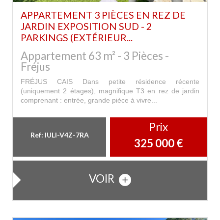
APPARTEMENT 3 PIÈCES EN REZ DE
JARDIN EXPOSITION SUD - 2
PARKINGS (EXTÉRIEUR...
Appartement 63 m² - 3 Pièces -
Fréjus
FRÉJUS CAIS Dans petite résidence récente
(uniquement 2 étages), magnifique T3 en rez de jardin
comprenant : entrée, grande pièce à vivre...
Prix
Ref: IULI-V4Z-7RA
325 000
€
VOIR