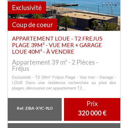
Exclusivité
Coup de coeur
APPARTEMENT LOUE - T2 FREJUS
PLAGE 39M² - VUE MER + GARAGE
LOUE 40M² - À VENDRE
Appartement 39 m² - 2 Pièces -
Fréjus
Exclusivité - T2 39m² Fréjus Plage - Vue mer - Garage -
LOUE Dans une résidence recherchée au pied des
plages, découvrez cet appartement T2...
Prix
Ref: ZIBA-XYC-9LO
320 000
€