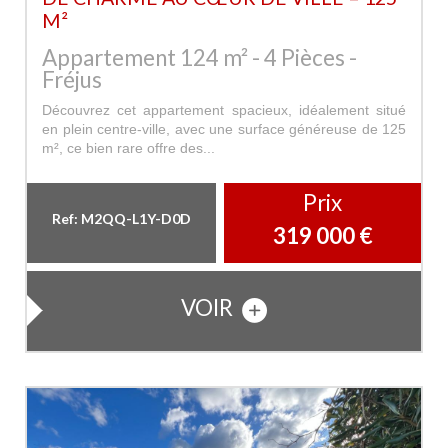
M²
Appartement 124 m² - 4 Pièces -
Fréjus
Découvrez cet appartement spacieux, idéalement situé
en plein centre-ville, avec une surface généreuse de 125
m², ce bien rare offre des...
Prix
Ref: M2QQ-L1Y-D0D
319 000
€
VOIR