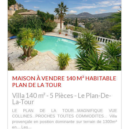
MAISON À VENDRE 140 M² HABITABLE
PLAN DE LA TOUR
Villa 140 m² - 5 Pièces - Le Plan-De-
La-Tour
LE PLAN DE LA TOUR...MAGNIFIQUE VUE
COLLINES...PROCHES TOUTES COMMODITES... Villa
provençale en position dominante sur terrain de 1300m²
en... Les...