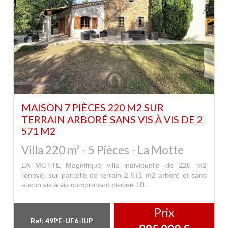
MAISON 7 PIÈCES 220 M2 SUR
TERRAIN ARBORÉ SANS VIS À VIS DE 2
571 M2
Villa 220 m² - 5 Pièces - La Motte
LA MOTTE Magnifique villa individuelle de 220 m2
rénové, sur parcelle de terrain 2 571 m2 arboré et sans
aucun vis à vis comprenant piscine 10...
Prix
Ref: 49PE-UF6-IUP