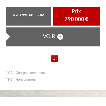
Prix
Ref: 099J-A0T-BHM
790 000
€
VOIR
1
* CC : Charges comprises
* HC : Hors charges