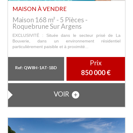
MAISON À VENDRE
Maison 168 m² - 5 Pièces -
Roquebrune Sur Argens
EXCLUSIVITÉ : Située dans le secteur prisé de La
Bouverie, dans un environnement résidentiel
particulièrement paisible et à proximité...
Prix
Ref: QW8H-1AT-1BD
850 000
€
VOIR