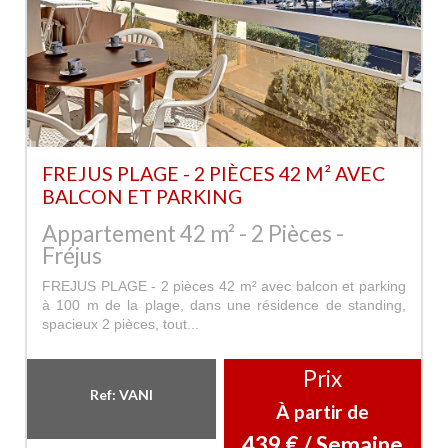
FREJUS PLAGE - 2 PIÈCES 42 M² AVEC
BALCON ET PARKING
Appartement 42 m² - 2 Pièces -
Fréjus
FREJUS PLAGE - 2 pièces 42 m² avec balcon et parking
à 100 m de la plage, dans une résidence de standing,
spacieux 2 pièces, tout...
Prix
Ref: VANI
À partir de
439 € / Semaine