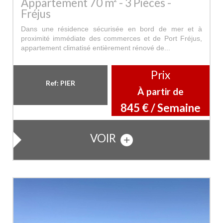
Appartement 70 m² - 3 Pièces -
Fréjus
Dans une résidence sécurisée en bord de mer et à
proximité immédiate des commerces et de Port Fréjus,
appartement climatisé entièrement rénové de...
Prix
Ref: PIER
À partir de
845 € / Semaine
VOIR