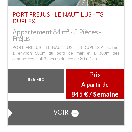
PORT FREJUS - LE NAUTILUS - T3
DUPLEX
Appartement 84 m² - 3 Pièces -
Fréjus
PORT FREJUS - LE NAUTILUS - T3 DUPLEX Au calme,
à environ 500m du bord de mer et à 300m des
commerces. Joli 3 pièces duplex de 80 m² en...
Prix
Ref: MIC
À partir de
845 € / Semaine
VOIR