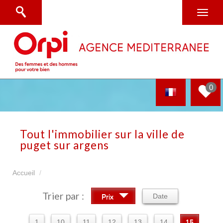
0
Tout l'immobilier sur la ville de
puget sur argens
Accueil
Trier par :
Date
Prix
1
10
11
12
13
14
15