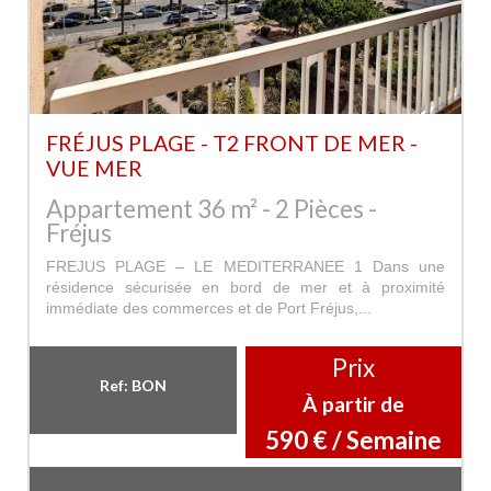
FRÉJUS PLAGE - T2 FRONT DE MER -
VUE MER
Appartement 36 m² - 2 Pièces -
Fréjus
FREJUS PLAGE – LE MEDITERRANEE 1 Dans une
résidence sécurisée en bord de mer et à proximité
immédiate des commerces et de Port Fréjus,...
Prix
Ref: BON
À partir de
590 € / Semaine