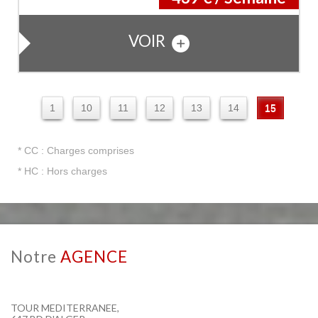
VOIR
1
10
11
12
13
14
15
* CC : Charges comprises
* HC : Hors charges
Notre
AGENCE
TOUR MEDITERRANEE,