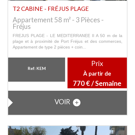
T2 CABINE - FRÉJUS PLAGE
Appartement 58 m² - 3 Pièces -
Fréjus
FREJUS PLAGE - LE MEDITERRANEE II A 50 m de la
plage et à proximité de Port Fréjus et des commerces,
Appartement de type 2 pièces + coin...
Prix
Ref: KEM
À partir de
770 € / Semaine
VOIR