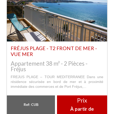
FRÉJUS PLAGE - T2 FRONT DE MER -
VUE MER
Appartement 38 m² - 2 Pièces -
Fréjus
FREJUS PLAGE – TOUR MEDITERRANEE Dans une
résidence sécurisée en bord de mer et à proximité
immédiate des commerces et de Port Fréjus,...
Prix
Ref: CUB
À partir de