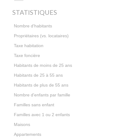
STATISTIQUES
52 531
Nombre d'habitants
56,06 %
Propriétaires (vs. locataires)
14,34 %
Taxe habitation
20,45 %
Taxe foncière
25,92 %
Habitants de moins de 25 ans
36,29 %
Habitants de 25 à 55 ans
37,79 %
Habitants de plus de 55 ans
0,78
Nombre d'enfants par famille
54,53 %
Familles sans enfant
19,48 %
Familles avec 1 ou 2 enfants
29,23 %
Maisons
70,77 %
Appartements