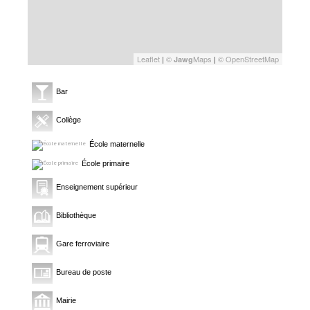
Leaflet
|
©
Maps
|
© OpenStreetMap
Jawg
Bar
Collège
École maternelle
École primaire
Enseignement supérieur
Bibliothèque
Gare ferroviaire
Bureau de poste
Mairie