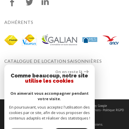
ADHÉRENTS
CATALOGUE DE
LOCATION SAISONNIÈRES
On en reste là
Comme beaucoup, notre site
Télécharger le Catalogue
utilise les cookies
On aimerait vous accompagner pendant
votre visite.
© 2026 | Tous droits réservés | Traduction powered by Google
En poursuivant, vous acceptez l'utilisation des
Plan du site
-
Mentions légales
-
Liens
-
Admin
-
Toutes nos annonces
-
Politique RGPD
cookies par ce site, afin de vous proposer des
contenus adaptés et réaliser des statistiques !
Site internet compatible multi-supports,
un seul site adaptable à tous les types d'écrans.