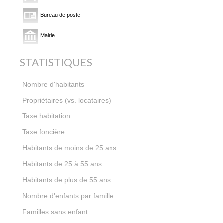
Bureau de poste
Mairie
STATISTIQUES
52 531
Nombre d'habitants
56,06 %
Propriétaires (vs. locataires)
14,34 %
Taxe habitation
20,45 %
Taxe foncière
25,92 %
Habitants de moins de 25 ans
36,29 %
Habitants de 25 à 55 ans
37,79 %
Habitants de plus de 55 ans
0,78
Nombre d'enfants par famille
54,53 %
Familles sans enfant