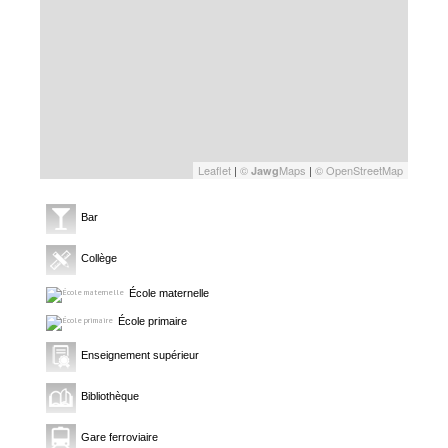
Leaflet
|
©
Maps
|
© OpenStreetMap
Jawg
Bar
Collège
École maternelle
École primaire
Enseignement supérieur
Bibliothèque
Gare ferroviaire